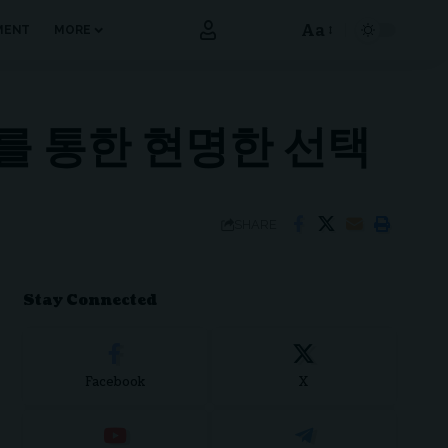
Aa
MENT
MORE
Font
Resizer
를 통한 현명한 선택
SHARE
Stay Connected
Facebook
X