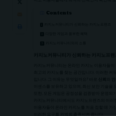
Contents
카지노커뮤니티가 신뢰하는 카지노프랜즈
다양한 게임과 풍부한 혜택
카지노커뮤니티와의 소통
카지노커뮤니티가 신뢰하는 카지노프랜
카지노커뮤니티
는 온라인 카지노 이용자들이 
최고의 카지노를 찾는 공간입니다. 이러한 
입니다. 그 이유는 무엇일까요? 바로
신뢰
와
안
이센스를 보유하고 있으며, 최신 보안 기술을
또한, 모든 게임은 공정성을 검증받아 운영되기
카지노커뮤니티에서도 카지노프랜즈의 이러한 
이용자들이 온라인 카지노를 처음 접할 때 가
이러한 요구를 완벽히 충족시켜 줍니다.