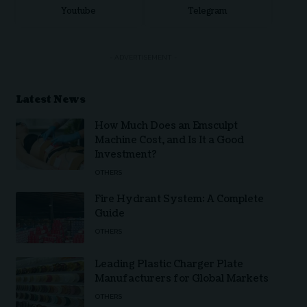
Youtube
Telegram
- ADVERTISEMENT -
Latest News
How Much Does an Emsculpt
Machine Cost, and Is It a Good
Investment?
OTHERS
Fire Hydrant System: A Complete
Guide
OTHERS
Leading Plastic Charger Plate
Manufacturers for Global Markets
OTHERS