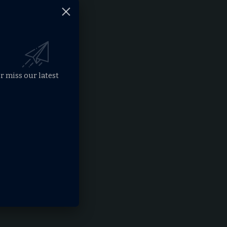
r miss our latest