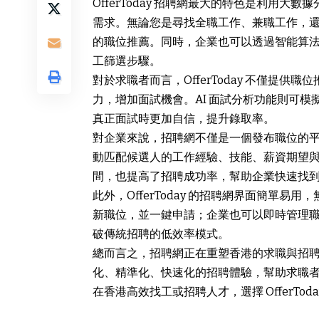
OfferToday
招聘網
最大的特色是利用大數據
需求。無論您是尋找全職工作、兼職工作，還
的職位推薦。同時，企業也可以透過智能算
工篩選步驟。
對於求職者而言，OfferToday 不僅提
力，增加面試機會。AI 面試分析功能則可
真正面試時更加自信，提升錄取率。
對企業來說，招聘網不僅是一個發布職位的平台
動匹配候選人的工作經驗、技能、薪資期望
間，也提高了招聘成功率，幫助企業快速找
此外，OfferToday 的招聘網界面簡單
新職位，並一鍵申請；企業也可以即時管理
破傳統招聘的低效率模式。
總而言之，招聘網正在重塑香港的求職與招聘方式。
化、精準化、快速化的招聘體驗，幫助求職
在香港高效找工或招聘人才，選擇 OfferTo