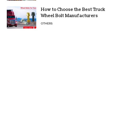
How to Choose the Best Truck
Wheel Bolt Manufacturers
OTHERS