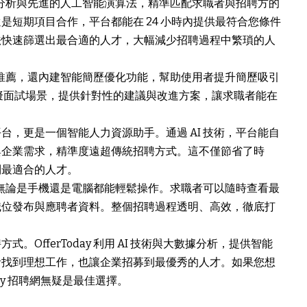
分析與先進的人工智能演算法，精準匹配求職者與招聘方的
是短期項目合作，平台都能在 24 小時內提供最符合您條件
法快速篩選出最合適的人才，大幅減少招聘過程中繁瑣的人
供職位推薦，還內建智能簡歷優化功能，幫助使用者提升簡歷吸引
模擬面試場景，提供針對性的建議與改進方案，讓求職者能在
，更是一個智能人力資源助手。通過 AI 技術，平台能自
與企業需求，精準度遠超傳統招聘方式。這不僅節省了時
到最適合的人才。
易用，無論是手機還是電腦都能輕鬆操作。求職者可以隨時查看最
職位發布與應聘者資料。整個招聘過程透明、高效，徹底打
OfferToday 利用 AI 技術與大數據分析，提供智能
者找到理想工作，也讓企業招募到最優秀的人才。如果您想
day 招聘網無疑是最佳選擇。