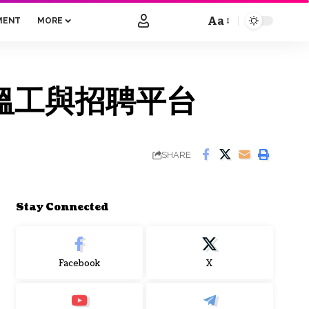
Aa
MENT
MORE
Font
Resizer
I 搵工與招聘平台
SHARE
Stay Connected
Facebook
X