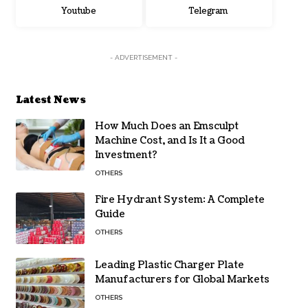
Youtube
Telegram
- ADVERTISEMENT -
Latest News
How Much Does an Emsculpt
Machine Cost, and Is It a Good
Investment?
OTHERS
Fire Hydrant System: A Complete
Guide
OTHERS
Leading Plastic Charger Plate
Manufacturers for Global Markets
OTHERS