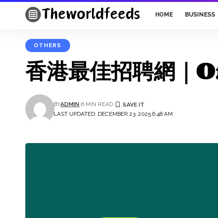
HOME
BUSINESS
OTHERS
香港最佳招聘網｜Off
BY
ADMIN
6 MIN READ
LAST UPDATED: DECEMBER 23, 2025 6:48 AM