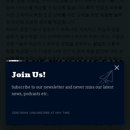
성분, 효능, 사용법, 주의사항 등을 상세히 다루어 전문가들이 최
상의 서비스를 제공할 수 있도록 돕습니다. 특히 민감성 피부를
가진 고객이나 특정 건강 상태를 가진 고객을 위한 맞춤형 솔루
션 제안에 유용한 정보를 제공합니다.
마사지 전문가로서 성장하기 위해서는 지속적인 학습과 경험
공유가 필수적입니다. 건마에반하다 마사지 커뮤니티는 수많은
전문가들이 자신의 노하우와 경험을 공유하는 활발한 소통의
장을 제공합니다. 다양한 사례 연구와 문제 해결 방안에 대한 논
의를 통해 전문가들은 서로의 지혜를 배우고 성장할 수 있습니
다.
Join Us!
또한 건마에반하다 마사지는 마사지 비즈니스 운영에 대한 실
용적인 정보도 제공합니다. 마사지 샵 운영, 고객 관리, 마케팅
전략 등 사업적 성공을 위한 노하우를 공유하여 전문가들이 자
Subscribe to our newsletter and never miss our latest
news, podcasts etc..
신의 기술을 사업으로 연결할 수 있도록 지원합니다.
결론적으로 건마에반하다 마사지는 단순한 정보 제공을 넘어
마사지 전문가들의 성장을 돕는 종합적인 플랫폼입니다. 과학
ZERO SPAM, UNSUBSCRIBE AT ANY TIME.
적 근거에 기반한 전문 지식, 최신 트렌드, 실용적인 비즈니스 정
보, 활발한 커뮤니티 활동을 통해 마사지 전문가들은 자신의 역