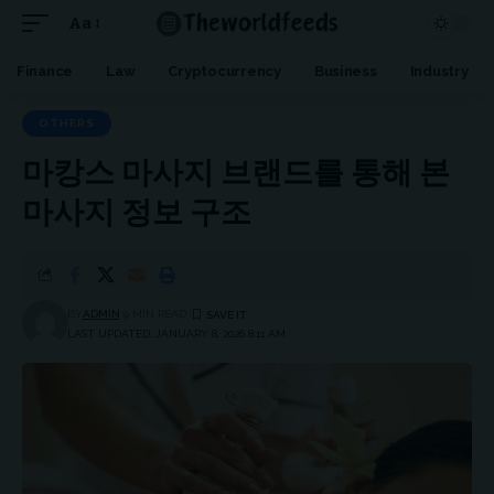
Aa
Font
Resizer
Finance
Law
Cryptocurrency
Business
Industry
OTHERS
마캉스 마사지 브랜드를 통해 본
마사지 정보 구조
BY
ADMIN
9 MIN READ
LAST UPDATED: JANUARY 8, 2026 8:11 AM