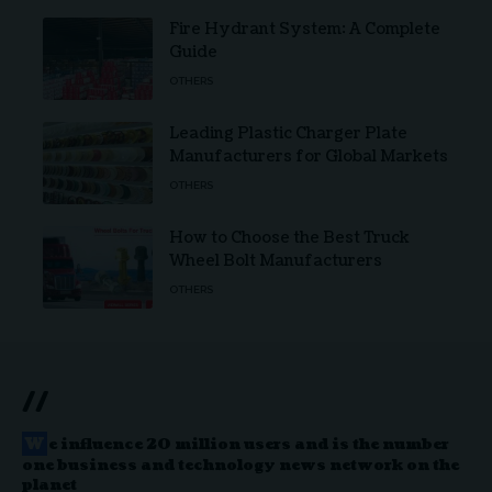
Fire Hydrant System: A Complete
Guide
OTHERS
Leading Plastic Charger Plate
Manufacturers for Global Markets
OTHERS
How to Choose the Best Truck
Wheel Bolt Manufacturers
OTHERS
//
W
e influence 20 million users and is the number
one business and technology news network on the
planet