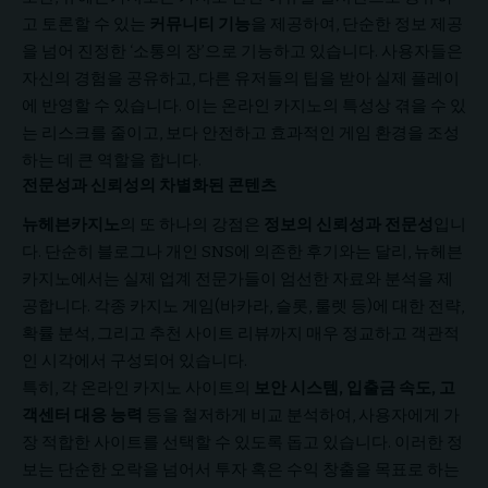
고 토론할 수 있는
커뮤니티 기능
을 제공하여, 단순한 정보 제공
을 넘어 진정한 ‘소통의 장’으로 기능하고 있습니다. 사용자들은
자신의 경험을 공유하고, 다른 유저들의 팁을 받아 실제 플레이
에 반영할 수 있습니다. 이는 온라인 카지노의 특성상 겪을 수 있
는 리스크를 줄이고, 보다 안전하고 효과적인 게임 환경을 조성
하는 데 큰 역할을 합니다.
전문성과 신뢰성의 차별화된 콘텐츠
뉴헤븐카지노
의 또 하나의 강점은
정보의 신뢰성과 전문성
입니
다. 단순히 블로그나 개인 SNS에 의존한 후기와는 달리, 뉴헤븐
카지노에서는 실제 업계 전문가들이 엄선한 자료와 분석을 제
공합니다. 각종 카지노 게임(바카라, 슬롯, 룰렛 등)에 대한 전략,
확률 분석, 그리고 추천 사이트 리뷰까지 매우 정교하고 객관적
인 시각에서 구성되어 있습니다.
특히, 각 온라인 카지노 사이트의
보안 시스템, 입출금 속도, 고
객센터 대응 능력
등을 철저하게 비교 분석하여, 사용자에게 가
장 적합한 사이트를 선택할 수 있도록 돕고 있습니다. 이러한 정
보는 단순한 오락을 넘어서 투자 혹은 수익 창출을 목표로 하는