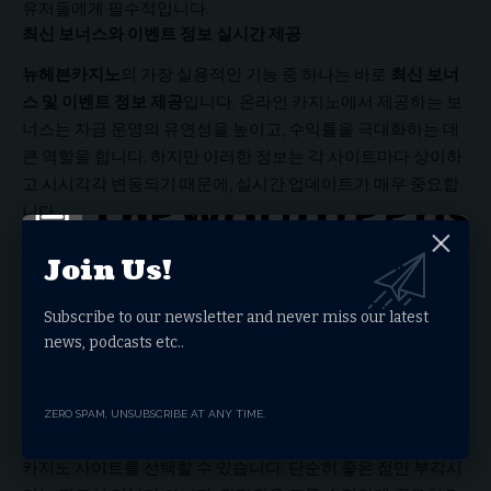
유저들에게 필수적입니다.
최신 보너스와 이벤트 정보 실시간 제공
뉴헤븐카지노
의 가장 실용적인 기능 중 하나는 바로
최신 보너
스 및 이벤트 정보 제공
입니다. 온라인 카지노에서 제공하는 보
너스는 자금 운영의 유연성을 높이고, 수익률을 극대화하는 데
큰 역할을 합니다. 하지만 이러한 정보는 각 사이트마다 상이하
고 시시각각 변동되기 때문에, 실시간 업데이트가 매우 중요합
니다.
뉴헤븐카지노는 수많은 제휴 카지노 사이트의 정보를 수집하
Join Us!
고, 이를 정기적으로 업데이트하여 유저들이 놓치기 쉬운 혜택
도 빠르게 확인할 수 있도록 도와줍니다. 예를 들어, 신규 가입
Subscribe to our newsletter and never miss our latest
보너스, 무입금 보너스, 환급 혜택, 정기 프로모션 등 다양한 카
news, podcasts etc..
테고리로 분류되어 있어 한눈에 비교가 가능합니다.
사용자 후기를 통한 신뢰성 강화
또한
뉴헤븐카지노
에서는 실제 유저들이 직접 남긴 후기와 평
ZERO SPAM, UNSUBSCRIBE AT ANY TIME.
가가 공개되어 있어, 신규 이용자들이 보다 객관적인 시선으로
카지노 사이트를 선택할 수 있습니다. 단순히 좋은 점만 부각시