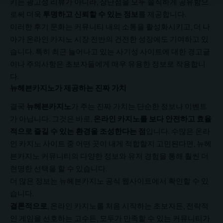
키는 광고성 리뷰가 아니라, 장단점을 모두 솔직하게 공유함으
로써 더욱
투명하고 신뢰할 수 있는 정보
를 제공합니다.
이러한 후기 문화는 커뮤니티 내의 소통을 활성화시키고, 더 나
아가 온라인 카지노 시장 전반의 건전한 성장에도 기여하고 있
습니다. 특히 최근 늘어나고 있는 사기성 사이트에 대한 경고글
이나 주의사항은 초보자들에게 매우 유용한 정보로 작용합니
다.
뉴헤븐카지노가 제공하는 진짜 가치
결국
뉴헤븐카지노
가 주는 진짜 가치는 단순한 정보나 이벤트
가 아닙니다. 그것은 바로,
온라인 카지노를 보다 안전하고 효율
적으로 즐길 수 있는 환경을 조성한다는 점
입니다. 수많은 온라
인 카지노 사이트 중 어떤 곳이 내게 적합할지 고민된다면, 뉴헤
븐카지노 커뮤니티의 다양한 정보와 유저 경험을 통해 훨씬 더
현명한 선택을 할 수 있습니다.
더 많은 정보는 뉴헤븐카지노 공식 웹사이트에서 확인할 수 있
습니다.
결론적으로
, 온라인 카지노를 처음 시작하는 초보자든, 전략적
인 게임을 선호하는 고수든, 모두가 만족할 수 있는 커뮤니티가