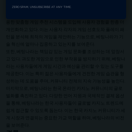
베팅나라는 앞으로도 한국 온라인 카지노 커뮤니티의 선두주자
ZERO SPAM, UNSUBSCRIBE AT ANY TIME.
로서 역할을 다짐하고 있다. 최근에는 인공지능(AI) 기술을 활
용한 맞춤형 게임 추천 시스템을 도입해 사용자 경험을 한층 더
개인화하고 있다. 이는 사용자 각자의 게임 선호도와 플레이 패
턴을 분석해 최적의 게임을 제안하는 기능으로, 베팅나라가 기
술 혁신에 얼마나 집중하고 있는지를 보여준다.
또한, 베팅나라는 책임감 있는 게임 문화를 조성하는 데 앞장서
고 있다. 과도한 게임으로 인한 부작용을 방지하기 위해, 베팅나
라는 사용자들에게 게임 시간과 예산을 관리할 수 있는 도구를
제공한다. 이는 특히 젊은 사용자들에게 건전한 게임 습관을 형
성하는 데 도움을 주며, 커뮤니티 전체의 지속 가능성을 높인다.
마지막으로, 베팅나라는 한국 온라인 카지노 커뮤니티의 글로
벌화를 촉진하고 있다. 다양한 언어 지원과 국제적인 결제 옵션
을 통해, 베팅나라는 한국 사용자들이 글로벌 카지노 트렌드에
쉽게 접근할 수 있도록 돕는다. 이는 한국 카지노 커뮤니티가 세
계 시장과 연결되는 중요한 가교 역할을 하며, 베팅나라의 비전
을 보여준다.