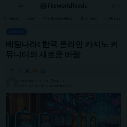
Aa
Font
Resizer
Finance
Law
Cryptocurrency
Business
Industry
CASINO
베팅나라: 한국 온라인 카지노 커
뮤니티의 새로운 바람
BY
ADMIN
13 MIN READ
LAST UPDATED: APRIL 24, 2025 11:33 AM