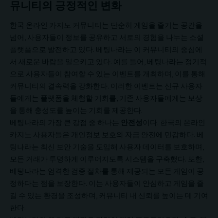
뮤니티의 긍정적인 변화
한국 온라인 카지노 커뮤니티는 단순히 게임을 즐기는 공간을
넘어, 사용자들이 정보를 공유하고 서로의 경험을 나누는 소셜
플랫폼으로 발전하고 있다. 베팅나라는 이 커뮤니티의 중심에
서 새로운 바람을 일으키고 있다. 예를 들어, 베팅나라는 정기적
으로 사용자들이 참여할 수 있는 이벤트를 개최하며, 이를 통해
커뮤니티의 결속력을 강화한다. 이러한 이벤트는 신규 사용자
들에게는 플랫폼을 체험할 기회를, 기존 사용자들에게는 보상
을 통해 충성도를 높이는 기회를 제공한다.
베팅나라의 가장 큰 강점 중 하나는
안전성
이다. 한국의 온라인
카지노 사용자들은 개인정보 보호와 자금 안전에 민감하다. 베
팅나라는 최신 보안 기술을 도입해 사용자 데이터를 보호하며,
모든 거래가 투명하게 이루어지도록 시스템을 구축했다. 또한,
베팅나라는 엄격한 검증 절차를 통해 제공되는 모든 게임이 공
정하다는 점을 보장한다. 이는 사용자들이 안심하고 게임을 즐
길 수 있는 환경을 조성하며, 커뮤니티 내 신뢰를 높이는 데 기여
한다.