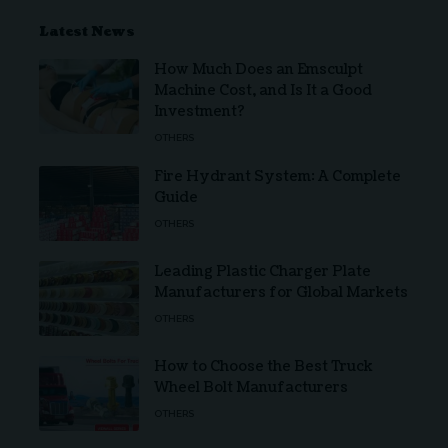
Latest News
How Much Does an Emsculpt
Machine Cost, and Is It a Good
Investment?
OTHERS
Fire Hydrant System: A Complete
Guide
OTHERS
Leading Plastic Charger Plate
Manufacturers for Global Markets
OTHERS
How to Choose the Best Truck
Wheel Bolt Manufacturers
OTHERS