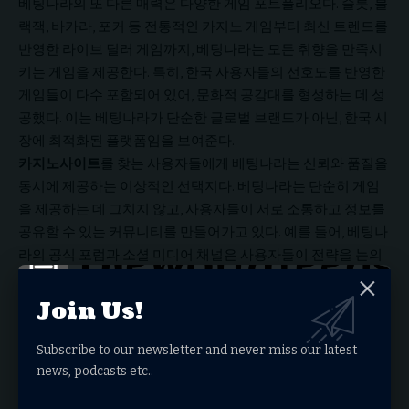
베팅나라의 또 다른 매력은 다양한 게임 포트폴리오다. 슬롯, 블
랙잭, 바카라, 포커 등 전통적인 카지노 게임부터 최신 트렌드를
반영한 라이브 딜러 게임까지, 베팅나라는 모든 취향을 만족시
키는 게임을 제공한다. 특히, 한국 사용자들의 선호도를 반영한
게임들이 다수 포함되어 있어, 문화적 공감대를 형성하는 데 성
공했다. 이는 베팅나라가 단순한 글로벌 브랜드가 아닌, 한국 시
장에 최적화된 플랫폼임을 보여준다.
카지노사이트
를 찾는 사용자들에게 베팅나라는 신뢰와 품질을
동시에 제공하는 이상적인 선택지다. 베팅나라는 단순히 게임
을 제공하는 데 그치지 않고, 사용자들이 서로 소통하고 정보를
공유할 수 있는 커뮤니티를 만들어가고 있다. 예를 들어, 베팅나
라의 공식 포럼과 소셜 미디어 채널은 사용자들이 전략을 논의
하고, 최신 카지노 트렌드를 공유하며, 심지어 게임 팁을 교환하
는 공간으로 자리 잡았다. 이러한 커뮤니티 활동은 사용자들에
Join Us!
게 소속감을 주며, 베팅나라를 단순한 카지노 플랫폼이 아닌 라
이프스타일 브랜드로 인식하게 한다.
Subscribe to our newsletter and never miss our latest
베팅나라의 미래와 커뮤니티에 미치는 영
news, podcasts etc..
향