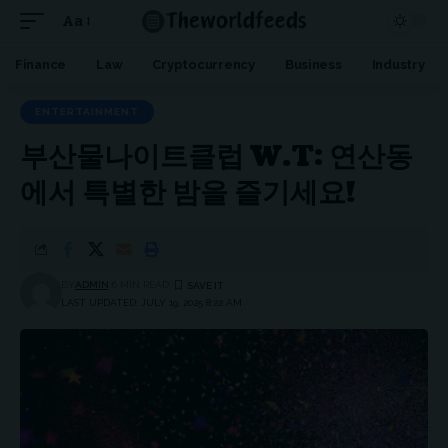
Aa
Font
Resizer
Finance
Law
Cryptocurrency
Business
Industry
ENTERTAINMENT
부산물나이트클럽 W.T: 연산동
에서 특별한 밤을 즐기세요!
BY
ADMIN
6 MIN READ
LAST UPDATED: JULY 19, 2025 8:22 AM