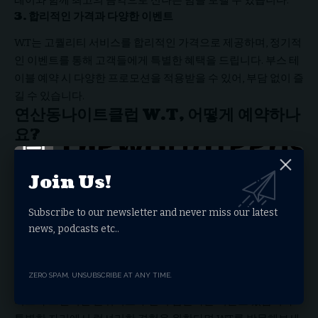
레이와 함께 최고의 음악으로 신나는 밤을 보낼 수 있습니다.
3. 합리적인 가격과 다양한 이벤트
W.T는 고퀄리티 서비스를 합리적인 가격으로 제공하며, 정기적
인 이벤트를 통해 고객들에게 특별한 혜택을 드립니다. 부스 테
이블 예약 시 다양한 프로모션을 적용받을 수 있어, 부담 없이 즐
길 수 있습니다.
연산동나이트클럽 W.T, 어떻게 예약하나
요?
W.T 부산물나이트클럽을 방문하기 전에는
사전 예약
을 추천합
Join Us!
니다. 특히 주말에는 자리가 빠르게 마감되므로, 미리 연락하여
원하는 시간대와 룸을 확보하는 것이 좋습니다. 예약 및 문의는
Subscribe to our newsletter and never miss our latest
공식 홈페이지
부산나이트
를 통해 가능합니다.
news, podcasts etc..
부산에서 가장 핫한 나이트클럽, W.T에서
즐기는 특별한 밤
ZERO SPAM, UNSUBSCRIBE AT ANY TIME.
연산동의 핫플레이스인
W.T 부산물나이트클럽
은 프리미엄 서
비스와 트렌디한 분위기로 부산의 밤문화를 이끌고 있습니다.