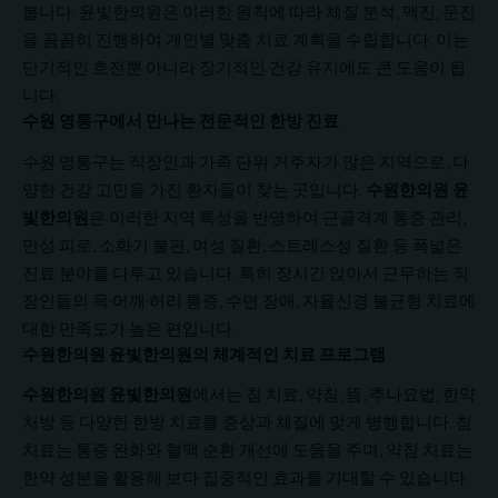
봅니다. 윤빛한의원은 이러한 원칙에 따라 체질 분석, 맥진, 문진
을 꼼꼼히 진행하여 개인별 맞춤 치료 계획을 수립합니다. 이는
단기적인 호전뿐 아니라 장기적인 건강 유지에도 큰 도움이 됩
니다.
수원 영통구에서 만나는 전문적인 한방 진료
수원 영통구는 직장인과 가족 단위 거주자가 많은 지역으로, 다
양한 건강 고민을 가진 환자들이 찾는 곳입니다.
수원한의원
윤
빛한의원
은 이러한 지역 특성을 반영하여 근골격계 통증 관리,
만성 피로, 소화기 불편, 여성 질환, 스트레스성 질환 등 폭넓은
진료 분야를 다루고 있습니다. 특히 장시간 앉아서 근무하는 직
장인들의 목·어깨·허리 통증, 수면 장애, 자율신경 불균형 치료에
대한 만족도가 높은 편입니다.
수원한의원 윤빛한의원의 체계적인 치료 프로그램
수원한의원 윤빛한의원
에서는 침 치료, 약침, 뜸, 추나요법, 한약
처방 등 다양한 한방 치료를 증상과 체질에 맞게 병행합니다. 침
치료는 통증 완화와 혈액 순환 개선에 도움을 주며, 약침 치료는
한약 성분을 활용해 보다 집중적인 효과를 기대할 수 있습니다.