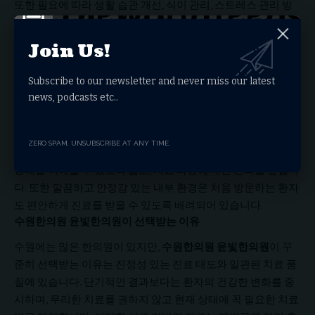
또한 필요에 따라 생활 습관 개선, 식이 관리, 스트레스 관리 방
법까지 함께 안내하여 치료 효과를 높입니다. 이러한 통합적인
접근 방식은 단순한 치료를 넘어 건강한 생활로 이어질 수 있도
Join Us!
록 돕습니다.
환자 중심의 상담과 편안한 진료 환경
Subscribe to our newsletter and never miss our latest
news, podcasts etc..
수원 영통구에서 신뢰받는
수원한의원 윤빛한의원
의 또 다른
장점은 환자와의 소통을 중요하게 여긴다는 점입니다. 충분한
상담 시간을 통해 현재 불편한 증상뿐 아니라 생활 패턴, 과거 병
ZERO SPAM, UNSUBSCRIBE AT ANY TIME.
력까지 세심하게 확인합니다. 이를 통해 환자 스스로 자신의 몸
상태를 이해할 수 있도록 돕고, 치료 과정에 대한 신뢰를 높입니
다. 또한 깔끔하고 안정감 있는 내부 환경은 처음 방문하는 환자
도 편안하게 진료를 받을 수 있도록 배려되어 있습니다.
수원한의원 윤빛한의원이 선택받는 이유
수원에는 많은 한의원이 있지만,
수원한의원 윤빛한의원
이 꾸
준히 선택받는 이유는 진정성 있는 진료 태도와 일관된 치료 품
질에 있습니다. 단기적인 결과보다는 환자의 건강한 변화를 중
시하며, 무리한 치료를 권하지 않고 현재 상태에 꼭 필요한 치료