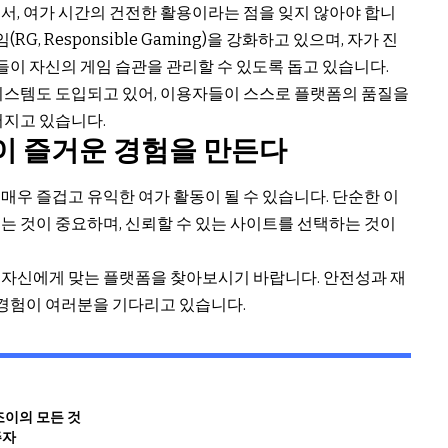
서, 여가 시간의 건전한 활용이라는 점을 잊지 않아야 합니
G, Responsible Gaming)을 강화하고 있으며, 자가 진
들이 자신의 게임 습관을 관리할 수 있도록 돕고 있습니다.
시스템도 도입되고 있어, 이용자들이 스스로 플랫폼의 품질을
어지고 있습니다.
이 즐거운 경험을 만든다
우 즐겁고 유익한 여가 활동이 될 수 있습니다. 단순한 이
는 것이 중요하며, 신뢰할 수 있는 사이트를 선택하는 것이
 자신에게 맞는 플랫폼을 찾아보시기 바랍니다. 안전성과 재
 경험이 여러분을 기다리고 있습니다.
조이의 모든 것
주자