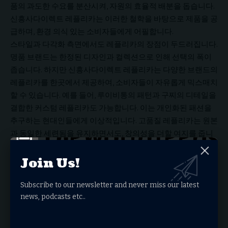
품의 과도한 수요를 분산시켜, 자원의 효율적 배분을 돕습니다.
신흥사다이렉트 레플리카는 이러한 철학을 바탕으로 제품을 공
급하며, 환경 의식 있는 소비자들에게 어필합니다.
스타일과 다각화 측면에서도 레플리카의 장점이 두드러집니다.
명품 브랜드는 한정된 디자인과 컬렉션으로 인해 선택의 폭이
좁습니다. 하지만 신흥사다이렉트 레플리카는 다양한 브랜드의
레플리카를 한곳에서 제공하여, 소비자들이 자유롭게 믹스매치
할 수 있습니다. 예를 들어, 루이비통의 패턴과 구찌의 디테일을
결합한 커스텀 레플리카도 가능합니다. 이는 개인화된 패션을
추구하는 현대인들에게 이상적입니다. 고품질 레플리카는 원본
과 동일한 세련됨을 유지하면서도, 창의성을 더할 여지를 줍니
다. 결과적으로, 사용자는 자신의 스타일을 더 독창적으로 표현
Join Us!
할 수 있습니다.
접근성과 편의성도 신흥사다이렉트 레플리카의 강점입니다. 온
라인 플랫폼으로 운영되므로, 언제 어디서나 제품을 검색하고
Subscribe to our newsletter and never miss our latest
news, podcasts etc..
구매할 수 있습니다. 상세한 사진과 설명, 고객 리뷰를 통해 제품
을 미리 확인할 수 있어, 오프라인 쇼핑의 불편함을 해소합니다.
또한, 빠른 배송과 환불 정책으로 소비자 만족도를 높입니다. 레