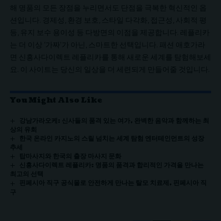
해 명품의 모든 장점을 누리면서도 단점을 극복한 혁신적인 옵
션입니다. 경제성, 환경 보호, 스타일 다각화, 접근성, 사회적 평
등, 유지 보수 용이성 등 다방면의 이점을 제공합니다. 레플리카
는 더 이상 ‘가짜’가 아닌, 스마트한 선택입니다. 패션 애호가라
면 신흥사다이렉트 레플리카를 통해 새로운 세계를 탐험해보세
요. 이 사이트는 당신의 일상을 더 세련되게 만들어줄 것입니다.
You Might Also Like
강남가라오케: 신사들의 품격 있는 여가, 완벽한 음악과 함께하는 최
상의 유희
한국 온라인 카지노의 스릴 넘치는 세계 탐험 엔터테인먼트의 성장
추세
탑마사지와 한국의 출장 마사지 문화
신흥사다이렉트 레플리카: 명품의 품격과 합리적인 가격을 만나는
최고의 선택
핀페시아 직구 공식몰로 안전하게 만나는 탈모 치료제, 핀페시아 직
구