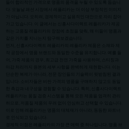
들이 합리적인 가격으로 명품의 품격을 누릴 수 있도록 돕습니
다. 오늘날 패션 시장에서 레플리카는 더 이상 부정적인 이미지
가 아닙니다. 오히려, 경제적이고 실용적인 대안으로 자리 잡아
가고 있습니다. 이 글에서는 신흥사다이렉트 레플리카가 제공
하는 고품질 레플리카의 장점에 초점을 맞춰, 왜 이들이 명품과
같은 가치를 지니는지 탐구해보겠습니다.
먼저, 신흥사다이렉트 레플리카의
레플리카
제품은 소재와 제
작 공정에서 명품 브랜드와 동일한 수준을 유지합니다. 예를 들
어, 가죽 제품의 경우, 최고급 천연 가죽을 사용하며, 스티칭과
마감 처리까지 원본의 세부 사항을 완벽하게 재현합니다. 이는
단순한 복제가 아니라, 전문 장인들의 기술력이 뒷받침된 결과
입니다. 소비자들은 비싼 가격의 명품을 구매하지 않고도 동일
한 촉감과 내구성을 경험할 수 있습니다. 특히, 신흥사다이렉트
레플리카는 품질 검증 시스템을 통해 모든 제품을 엄격히 관리
하므로, 저품질 제품의 우려 없이 안심하고 선택할 수 있습니다.
이로 인해 레플리카는 명품의 대체재가 아니라, 동등한 파트너
로 인식되고 있습니다.
경제적 이점은 레플리카의 가장 큰 매력 중 하나입니다. 명품 브