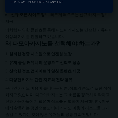
ZERO SPAM, UNSUBSCRIBE AT ANY TIME.
벤트 정리
신규 오픈 사이트 정보
: 빠르게 떠오르는 신규 카지노 정보
제공
이처럼 다양한 콘텐츠를 통해 다모아카지노는 단순한 커뮤니티
이상의 가치를 전달하고 있습니다.
왜 다모아카지노를 선택해야 하는가?
철저한 검증 시스템으로 안전성 보장
유저 중심 커뮤니티 운영으로 신뢰도 상승
신속한 정보 업데이트와 알찬 콘텐츠 제공
다양한 카지노 관련 자료와 전략 공유
온라인 카지노 이용이 늘어나는 만큼, 정보의 중요성 또한 점점
커지고 있습니다. 다모아카지노는 그 흐름을 정확히 파악하고,
진짜 사용자들에게 필요한 정보를 선별하여 제공합니다. 이곳
에서 활동하는 것만으로도 이미 카지노 이용의 리스크를 크게
줄일 수 있다는 것이 많은 유저들의 공통된 의견입니다.