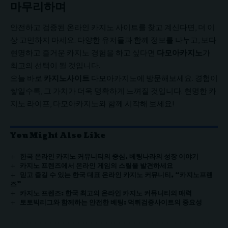
마무리하며
안전하고 검증된 온라인 카지노 사이트를 찾고 계신다면, 더 이
상 고민하지 마세요. 다양한 유저들과 함께 정보를 나누고, 보다
현명하고 즐거운 카지노 경험을 하고 싶다면
다모아카지노
가
최고의 선택이 될 것입니다.
오늘 바로
카지노사이트
다모아카지노에 방문해보세요. 경험이
쌓일수록, 그 가치가 더욱 명확하게 느껴질 것입니다. 현명한 카
지노 라이프, 다모아카지노와 함께 시작해 보세요!
You Might Also Like
한국 온라인 카지노 커뮤니티의 중심, 베팅나라의 성장 이야기
카지노 프렌즈에서 온라인 게임의 스릴을 발견하세요
믿고 즐길 수 있는 한국 대표 온라인 카지노 커뮤니티, “카지노프랜
즈”
카지노 프렌즈: 한국 최고의 온라인 카지노 커뮤니티의 매력
토토빅리그와 함께하는 안전한 베팅: 먹튀검증사이트의 중요성