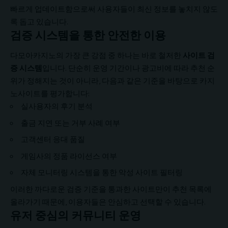
빠르게 업데이트함으로써 사용자들이 최신 정보를 놓치지 않도
록 돕고 있습니다.
검증 시스템을 통한 안전한 이용
다모아카지노의 가장 큰 강점 중 하나는 바로 철저한
사이트 검
증 시스템
입니다. 단순히 운영 기간이나 광고비에 따라 추천 순
위가 정해지는 것이 아니라, 다음과 같은 기준을 바탕으로 카지
노사이트를 평가합니다:
실사용자의 후기 분석
출금 지연 또는 거부 사례 여부
고객센터 응대 품질
게임사의 정품 라이선스 여부
자체 모니터링 시스템을 통한 악성 사이트 필터링
이러한 까다로운 검증 기준을 통과한 사이트만이 추천 목록에
올라가기 때문에, 이용자들은 안심하고 선택할 수 있습니다.
유저 중심의 커뮤니티 운영