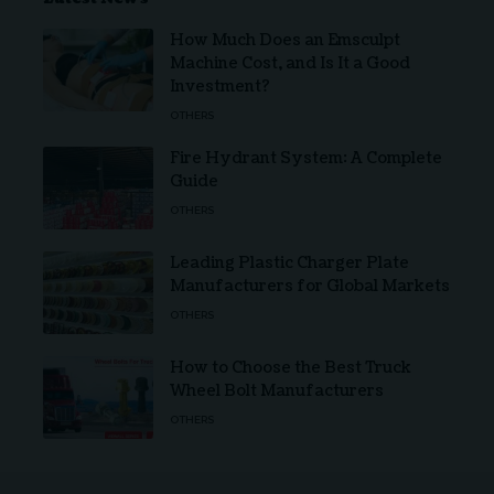
How Much Does an Emsculpt
Machine Cost, and Is It a Good
Investment?
OTHERS
Fire Hydrant System: A Complete
Guide
OTHERS
Leading Plastic Charger Plate
Manufacturers for Global Markets
OTHERS
How to Choose the Best Truck
Wheel Bolt Manufacturers
OTHERS