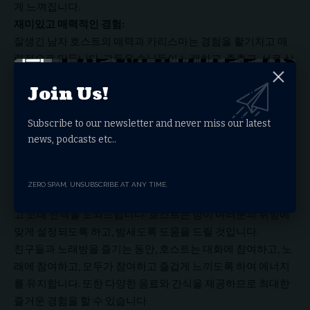
게 느껴집니다.
재미있고 매력적인 경험:
잘생긴 남자 호스트의 매력과 카리스마는 경험을 활기차고 매
력적으로 만듭니다. 그들은 손님들이 노래하고, 춤추고, 서로 상
호 작용하도록 장려하여 방의 에너지가 밤새도록 높게 유지되
Join Us!
도록 합니다. 그들의 존재는 노래방 경험에 재미있고 상호 작용
적인 요소를 더해 전통적인 노래방 세션보다 훨씬 더 흥미진진
Subscribe to our newsletter and never miss our latest
하고 기억에 남습니다.
news, podcasts etc..
방문 중에 무엇을 기대해야 할까요?
여성을 위한 이러한 독점적인 노래방 중 하나를 방문하면 매끄
럽고 즐거움이 가득한 밤을 기대할 수 있습니다. 도착하면 잘생
ZERO SPAM, UNSUBSCRIBE AT ANY TIME.
긴 남자 호스트가 여러분을 맞이하여 노래방 시스템을 소개하
고 노래 선택을 도와드립니다. 호스트는 방이 여러분의 취향에
맞게 설정되도록 하고, 밤새도록 도움을 드릴 것입니다.
친구들과 노래방을 즐기는 동안, 호스트는 대화에 참여하고, 노
래에 참여하고, 모두가 참여하고 즐겁게 느끼도록 하여 에너지
를 유지합니다. 또한 다양한 음료와 간식을 제공하므로 최대한
즐거운 경험을 할 수 있습니다.