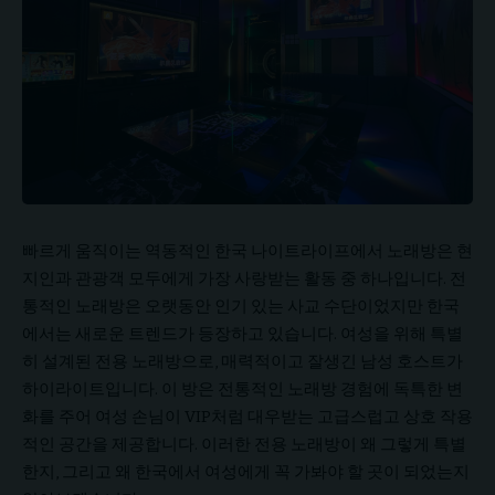
빠르게 움직이는 역동적인 한국 나이트라이프에서 노래방은 현
지인과 관광객 모두에게 가장 사랑받는 활동 중 하나입니다. 전
통적인 노래방은 오랫동안 인기 있는 사교 수단이었지만 한국
에서는 새로운 트렌드가 등장하고 있습니다. 여성을 위해 특별
히 설계된 전용 노래방으로, 매력적이고 잘생긴 남성 호스트가
하이라이트입니다. 이 방은 전통적인 노래방 경험에 독특한 변
화를 주어 여성 손님이 VIP처럼 대우받는 고급스럽고 상호 작용
적인 공간을 제공합니다. 이러한 전용 노래방이 왜 그렇게 특별
한지, 그리고 왜 한국에서 여성에게 꼭 가봐야 할 곳이 되었는지