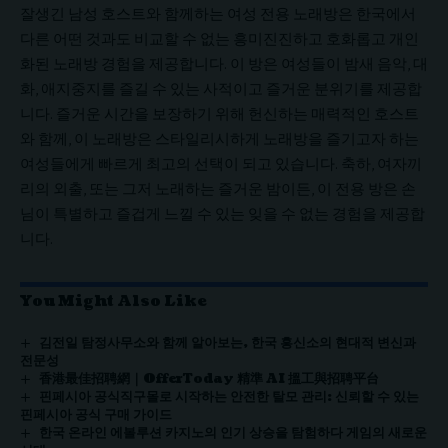
잘생긴 남성 호스트와 함께하는 여성 전용 노래방은 한국에서
다른 어떤 것과도 비교할 수 없는 흥미진진하고 호화롭고 개인
화된 노래방 경험을 제공합니다. 이 방은 여성들이 밤새 음악, 대
화, 애지중지를 즐길 수 있는 사적이고 즐거운 분위기를 제공합
니다. 즐거운 시간을 보장하기 위해 헌신하는 매력적인 호스트
와 함께, 이 노래방은 스타일리시하게 노래방을 즐기고자 하는
여성들에게 빠르게 최고의 선택이 되고 있습니다. 축하, 여자끼
리의 외출, 또는 그저 노래하는 즐거운 밤이든, 이 전용 방은 손
님이 특별하고 즐겁게 느낄 수 있는 잊을 수 없는 경험을 제공합
니다.
You Might Also Like
김전일 탐정사무소와 함께 알아보는, 한국 흥신소의 현대적 변신과
전문성
香港最佳招聘網｜OfferToday 精準 AI 搵工與招聘平台
핀페시아 공식직구몰로 시작하는 안전한 탈모 관리: 신뢰할 수 있는
핀페시아 공식 구매 가이드
한국 온라인 에볼루션 카지노의 인기 상승을 탐험하다 게임의 새로운