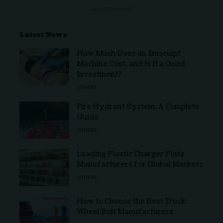
- ADVERTISEMENT -
Latest News
How Much Does an Emsculpt
Machine Cost, and Is It a Good
Investment?
OTHERS
Fire Hydrant System: A Complete
Guide
OTHERS
Leading Plastic Charger Plate
Manufacturers for Global Markets
OTHERS
How to Choose the Best Truck
Wheel Bolt Manufacturers