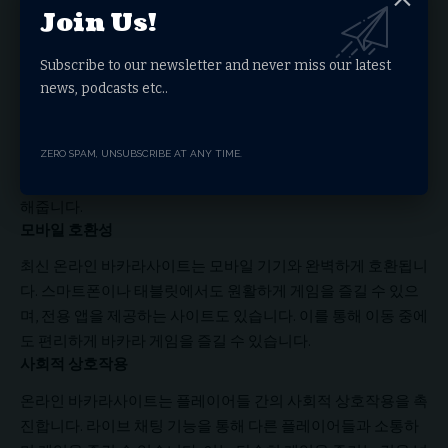
Join Us!
수 있어 편리합니다. 특히, 한국 플레이어들을 위해 국내 은행과
의 연계 서비스도 제공하여 더욱 편리하게 이용할 수 있습니다.
Subscribe to our newsletter and never miss our latest
24/7 고객 지원
news, podcasts etc..
온라인 바카라사이트는 24시간 연중무휴로 고객 지원 서비스
를 제공합니다. 게임 중 문제가 발생하거나 질문이 있을 경우, 실
시간 채팅, 이메일, 전화 등을 통해 빠르고 친절하게 도움을 받을
ZERO SPAM, UNSUBSCRIBE AT ANY TIME.
수 있습니다. 이는 플레이어들이 안심하고 게임을 즐길 수 있게
해줍니다.
모바일 호환성
최신 온라인 바카라사이트는 모바일 기기와 완벽하게 호환됩니
다. 스마트폰이나 태블릿에서도 원활하게 게임을 즐길 수 있으
며, 전용 앱을 제공하는 사이트도 있습니다. 이를 통해 이동 중에
도 편리하게 바카라 게임을 즐길 수 있습니다.
사회적 상호작용
온라인 바카라사이트는 플레이어들 간의 사회적 상호작용을 촉
진합니다. 라이브 채팅 기능을 통해 다른 플레이어들과 소통하