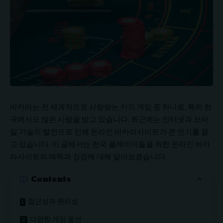
바카라는 전 세계적으로 사랑받는 카드 게임 중 하나로, 특히 한
국에서도 많은 사랑을 받고 있습니다. 최근에는 인터넷과 모바
일 기술의 발전으로 인해 온라인 바카라사이트가 큰 인기를 끌
고 있습니다. 이 글에서는 한국 플레이어들을 위한 온라인 바카
라사이트의 매력과 장점에 대해 알아보겠습니다.
Contents
접근성과 편리성
다양한 게임 옵션