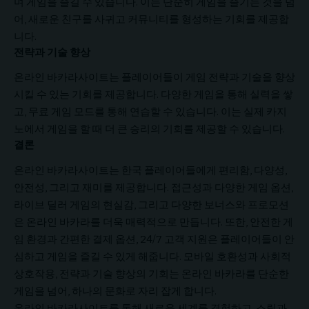
며 게임을 즐길 수 있습니다. 이는 단순히 게임을 즐기는 것을 넘
어, 새로운 친구를 사귀고 커뮤니티를 형성하는 기회를 제공합
니다.
전략과 기술 향상
온라인 바카라사이트는 플레이어들이 게임 전략과 기술을 향상
시킬 수 있는 기회를 제공합니다. 다양한 게임을 통해 실력을 쌓
고, 무료 게임 모드를 통해 연습할 수 있습니다. 이는 실제 카지
노에서 게임을 할 때 더 큰 승리의 기회를 제공할 수 있습니다.
결론
온라인 바카라사이트는 한국 플레이어들에게 편리함, 다양성,
안전성, 그리고 재미를 제공합니다. 접근성과 다양한 게임 옵션,
라이브 딜러 게임의 현실감, 그리고 다양한 보너스와 프로모션
은 온라인 바카라를 더욱 매력적으로 만듭니다. 또한, 안전한 게
임 환경과 간편한 결제 옵션, 24/7 고객 지원은 플레이어들이 안
심하고 게임을 즐길 수 있게 해줍니다. 모바일 호환성과 사회적
상호작용, 전략과 기술 향상의 기회는 온라인 바카라를 단순한
게임을 넘어, 하나의 문화로 자리 잡게 합니다.
온라인 바카라사이트를 통해 새로운 세계를 경험하고, 스릴과