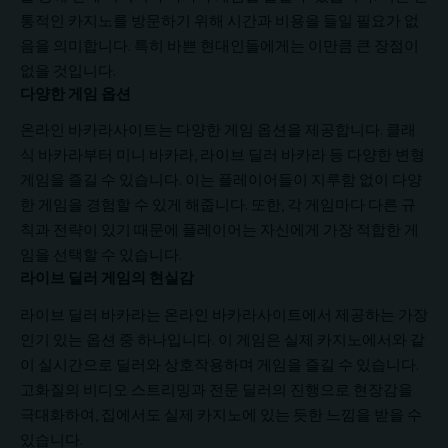
통적인 카지노를 방문하기 위해 시간과 비용을 들일 필요가 없
음을 의미합니다. 특히 바쁜 현대인들에게는 이만큼 큰 장점이
없을 것입니다.
다양한 게임 옵션
온라인 바카라사이트는 다양한 게임 옵션을 제공합니다. 클래
식 바카라부터 미니 바카라, 라이브 딜러 바카라 등 다양한 변형
게임을 즐길 수 있습니다. 이는 플레이어들이 지루함 없이 다양
한 게임을 경험할 수 있게 해줍니다. 또한, 각 게임마다 다른 규
칙과 전략이 있기 때문에 플레이어는 자신에게 가장 적합한 게
임을 선택할 수 있습니다.
라이브 딜러 게임의 현실감
라이브 딜러 바카라는 온라인 바카라사이트에서 제공하는 가장
인기 있는 옵션 중 하나입니다. 이 게임은 실제 카지노에서와 같
이 실시간으로 딜러와 상호작용하며 게임을 즐길 수 있습니다.
고화질의 비디오 스트리밍과 전문 딜러의 진행으로 현장감을
극대화하여, 집에서도 실제 카지노에 있는 듯한 느낌을 받을 수
있습니다.