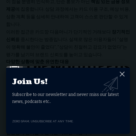
이 점을 분명히 인식하고, 단순 홍보가 아닌
책임 있는 금융 정보
제공
에 집중합니다. 상담 과정에서는 카드 이용 구조, 예상 비용,
상환 계획 등을 상세히 안내하여 고객이 스스로 판단할 수 있게
합니다.
이러한 접근은 카드깡 다음머니가 단기적인 거래보다
장기적인
신뢰
를 중시한다는 방증입니다. 실제로 많은 이용자들이 “설명
이 명확해 불안이 줄었다”, “상담이 친절하고 강요가 없었다”는
평가를 남기며 브랜드 신뢰도를 높이고 있습니다.
다양한 상황에 맞춘 유연한 대응
개인 고객뿐 아니라 소상공인, 프리랜서 등 현금 흐름이 불규칙
Join Us!
한 고객층에게도 카드깡 다음머니는 실질적인 대안을 제시합니
다. 카드깡을 무조건 권유하는 것이 아니라, 현재 상황에 맞는 선
Subscribe to our newsletter and never miss our latest
택지를 비교 설명하고, 필요 시 다른 합법적 금융 수단과의 차이
news, podcasts etc..
도 안내합니다.
이처럼 카드깡 다음머니는
유연한 대응력
을 바탕으로 고객 맞
춤 솔루션을 제공하며, 급한 순간에 의지할 수 있는 파트너로 자
ZERO SPAM, UNSUBSCRIBE AT ANY TIME.
리매김하고 있습니다.
안전성과 신뢰를 우선하는 카드깡 다음머니