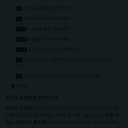
카지노 프렌즈란 무엇인가?
카지노 프렌즈의 주요 특징
1. 신뢰성 높은 정보 제공
2. 활발한 커뮤니티 활동
3. 안전하고 신속한 업데이트
온라인 카지노 이용자에게 카지노 프렌즈가 필요한
이유
앞으로의 전망과 카지노 프렌즈의 발전 방향
마무리
카지노 프렌즈란 무엇인가?
카지노 프렌즈
는 국내외 다양한 온라인 카지노 이용자들이 정
보를 공유하고, 후기와 팁, 이벤트 정보를 나눌 수 있는
전문 카
지노 커뮤니티 플랫폼
입니다. 카지노 프렌즈는 단순한 커뮤니