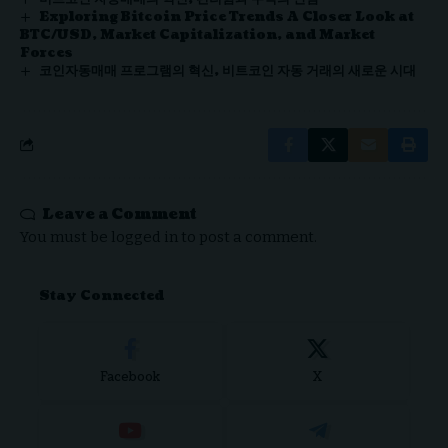
Exploring Bitcoin Price Trends A Closer Look at
BTC/USD, Market Capitalization, and Market
Forces
코인자동매매 프로그램의 혁신, 비트코인 자동 거래의 새로운 시대
Leave a Comment
You must be
logged in
to post a comment.
Stay Connected
Facebook
X