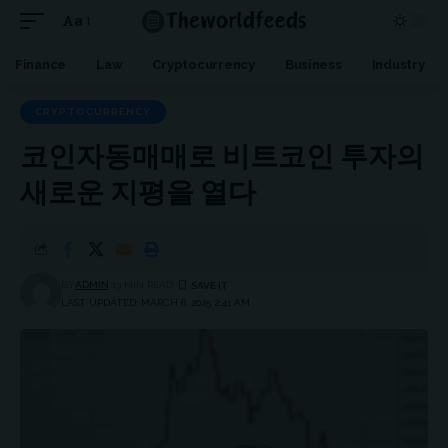
Aa
Font
Resizer
Finance
Law
Cryptocurrency
Business
Industry
CRYPTOCURRENCY
코인자동매매로 비트코인 투자의
새로운 지평을 열다
BY
ADMIN
13 MIN READ
LAST UPDATED: MARCH 8, 2025 2:41 AM