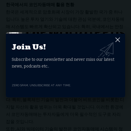
한국에서의 코인자동매매 활용 현황
한국은 세계적으로 암호화폐 시장이 가장 활발한 국가 중 하나
입니다. 높은 투자 열기와 기술에 대한 관심 덕분에, 코인자동매
매 시스템도 빠르게 확산되고 있습니다. 특히, 국내에서는 안정
적이고 신뢰할 수 있는 플랫폼을 통해 많은 투자자들이 코인자
동매매를 활용하고 있으며, 이를 통해 꾸준한 수익을 창출하고
Join Us!
있다는 사례도 속속들이 보고되고 있습니다.
또한, 한국의 IT 인프라는 코인자동매매 시스템의 발전을 뒷받
Subscribe to our newsletter and never miss our latest
침하는 중요한 요소입니다. 빠른 인터넷 속도와 안정적인 서버
news, podcasts etc..
환경은 실시간 거래에 필수적인 조건을 충족시키며, 이는 국내
투자자들에게 큰 경쟁력으로 작용합니다.
앞으로의 전망
ZERO SPAM, UNSUBSCRIBE AT ANY TIME.
암호화폐 시장은 앞으로도 지속적으로 성장할 것으로 예상됩니
다. 특히, 블록체인 기술의 발전과 더불어 비트코인을 비롯한 디
지털 자산의 활용 범위는 더욱 확대될 것입니다. 이러한 환경에
서 코인자동매매는 투자자들에게 더욱 필수적인 도구로 자리
잡을 것입니다.
또한, AI와 빅데이터 기술의 발전은 코인자동매매 시스템의 정