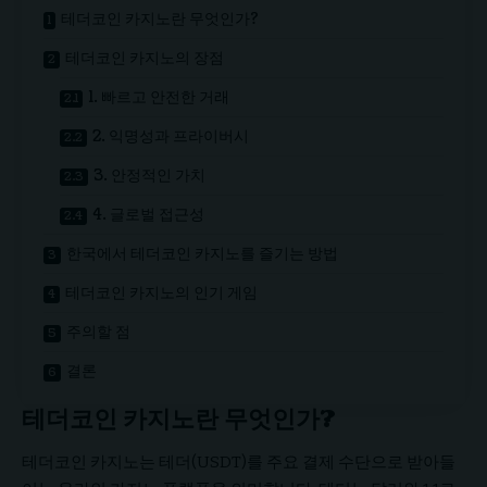
테더코인 카지노란 무엇인가?
테더코인 카지노의 장점
1. 빠르고 안전한 거래
2. 익명성과 프라이버시
3. 안정적인 가치
4. 글로벌 접근성
한국에서 테더코인 카지노를 즐기는 방법
테더코인 카지노의 인기 게임
주의할 점
결론
테더코인 카지노란 무엇인가?
테더코인 카지노는 테더(USDT)를 주요 결제 수단으로 받아들