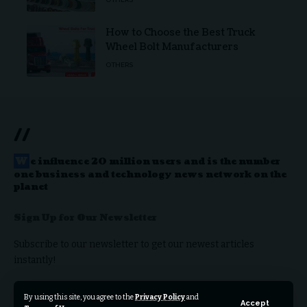
How to Choose the Best Truck
Wheel Bolt Manufacturers
OTHERS
//
W
e influence 20 million users and is the number
one business and technology news network on the
planet
Sign Up for Our Newsletter
Subscribe to our newsletter to get our newest articles
instantly!
By using this site, you agree to the
Privacy Policy
and
Accept