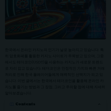
한국에서 온라인 카지노의 인기가 날로 높아지고 있습니다. 특
히 암호화폐를 활용한 카지노 사이트가 주목받고 있으며, 그중
에서도 테더코인(USDT)을 사용하는 카지노가 새로운 트렌드
로 자리 잡고 있습니다. 테더코인은 안정적인 가치와 빠른 거래
처리로 인해 한국 플레이어들에게 매력적인 선택지가 되고 있
습니다. 이번 글에서는 한국에서 테더코인을 활용해 온라인 카
지노를 즐기는 방법과 그 장점, 그리고 주의할 점에 대해 자세히
알아보겠습니다.
Contents