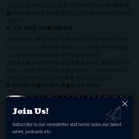
이는 단순한 카피가 아닌, ‘명품 수준의 재현’이며,
하이엔드 레
플리카
가 얼마나 품질에 집중하고 있는지를 보여주는 대표적인
예입니다.
4.
지속 가능한 소비를 위한 선택
명품 제품 하나를 제작하기 위해 사용되는 자원과 에너지는 막
대합니다. 하지만 하이엔드 레플리카는 이러한 부분을 절감할
수 있는 하나의 방법으로도 주목받고 있습니다.
같은 품질을 유지하면서도 생산 효율을 높이고, 불필요한 마케
팅이나 과도한 브랜드 마진을 줄임으로써, 소비자와 환경 모두
에게 이로운 방식으로 소비문화를 선도하고 있습니다.
5.
하이엔드 레플리카만의 특별한 고객 서비스
하이엔드 레플리카는 단순한 제품 판매를 넘어 고객 만족을 최
우선으로 생각합니다. 1:1 상담 시스템을 통해 고객의 니즈를 파
Join Us!
악하고, 제품의 품질이나 배송, 애프터서비스까지 꼼꼼히 관리
하며 재구매율이 매우 높은 것으로 알려져 있습니다.
Subscribe to our newsletter and never miss our latest
또한, 제품 검수와 포장에 있어서도 세심한 배려가 돋보이며, 실
news, podcasts etc..
제 구매자들의 리뷰를 보면 ‘명품 매장에서 직접 구매한 듯한 기