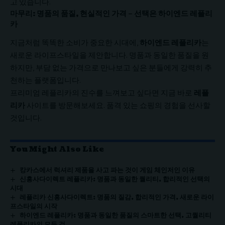
고 있습니다.
마무리: 명품의 품질, 현실적인 가격 – 선택은 하이엔드 레플리
카
지금처럼 똑똑한 소비가 중요한 시대에,
하이엔드 레플리카
는
새로운 라이프스타일을 제안합니다. 명품과 동일한 품질을 원
하지만, 부담 없는 가격으로 만나보고 싶은 분들에게 강력히 추
천하는 플랫폼입니다.
프리미엄 레플리카의 진수를 느껴보고 싶다면 지금 바로
레플
리카
사이트를 방문해보세요. 품격 있는 쇼핑의 경험을 선사할
것입니다.
You Might Also Like
캉카스에서 럭셔리 제품을 사고 파는 것이 게임 체인저인 이유
신흥사다이렉트 레플리카: 명품과 동일한 퀄리티, 합리적인 선택의
시대
레플리카 신흥사다이렉트: 명품의 질감, 합리적인 가격, 새로운 라이
프스타일의 시작
하이엔드 레플리카: 명품과 동일한 품질의 스마트한 선택, 고퀄리티
레플리카의 모든 것