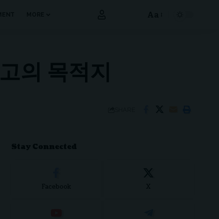
Aa
MENT
MORE
Font
Resizer
최고의 목적지
SHARE
Stay Connected
Facebook
X