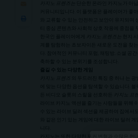
카지노 프렌즈는
단순한 온라인 카지노가 아닙
커뮤니티입니다. 이 플랫폼은 플레이어가 좋아
와 교류할 수 있는 안전하고 보안이 유지되며 
티 중심 콘텐츠와 사회적 상호 작용에 중점을 
한국인 플레이어에게
카지노
프렌즈
는
현지 
계를 탐험하는 초보자이든 새로운 도전을 찾는
다. 참여적인 커뮤니티 포럼, 채팅방, 소셜 공
축하할 수 있는 분위기를 조성합니다.
즐길 수 있는 다양한 게임
카지노
프렌즈
의 두드러진 특징 중 하나 는 
에 맞는 다양한 옵션을 탐색할 수 있습니다. 
든 비디오 슬롯의 스릴을 선호하든
카지노
프
라이브 카지노 액션을 즐기는 사람들을 위해 
수 있는 라이브 딜러 섹션을 제공하여 집에서도
와 같은 인기 있는 게임에 대한 라이브 딜러 
니다.
카지노는 또한 다양한 포커 변형과 수많은 현대