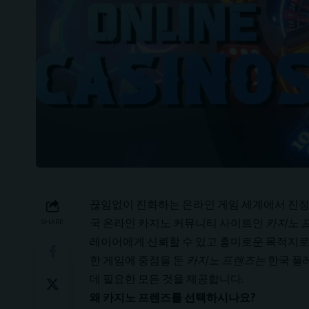
끊임없이 진화하는 온라인 게임 세계에서 진정으
국 온라인 카지노 커뮤니티 사이트인
카지노
SHARE
레이어에게 신뢰할 수 있고 흥미로운 목적지로
한 게임에 중점을 둔
카지노
프렌즈
는
한국 플
데 필요한 모든 것을 제공합니다.
왜
카지노
프렌즈
를 선택하시나요?