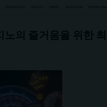
TECHNOLOGY
HEALTH
TRAVEL
EDUCATION
ENTERTAIN
지노의 즐거움을 위한 