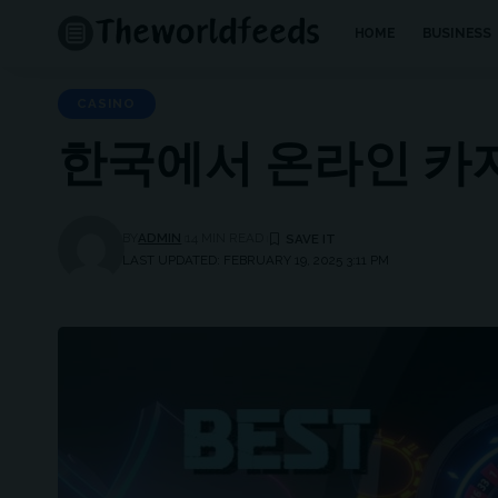
HOME
BUSINESS
CASINO
한국에서 온라인 카
BY
ADMIN
14 MIN READ
LAST UPDATED: FEBRUARY 19, 2025 3:11 PM