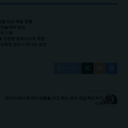
보람 있는 베팅 경험
안전놀이터 정보
의 기회
로 안전한 토토사이트 추천
 신뢰와 정보가 만나는 공간
Facebook
NEXT ARTICLE
캉카스에서 럭셔리 제품을 사고 파는 것이 게임 체인저인
이유