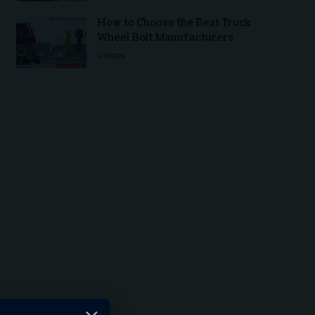
How to Choose the Best Truck
Wheel Bolt Manufacturers
OTHERS