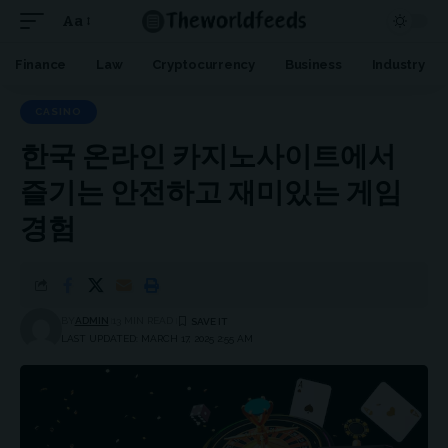
Aa
Font
Resizer
Finance
Law
Cryptocurrency
Business
Industry
CASINO
한국 온라인 카지노사이트에서
즐기는 안전하고 재미있는 게임
경험
BY
ADMIN
13 MIN READ
LAST UPDATED: MARCH 17, 2025 2:55 AM