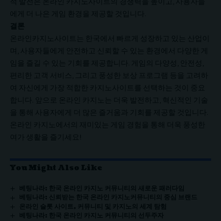
적 발전은 온라인 카지노사이트의 경쟁력을 높이고, 사용자들
에게 더 나은 게임 환경을 제공할 것입니다.
결론
온라인카지노사이트는 한국에서 빠르게 성장하고 있는 산업이
며, 사용자들에게 안전하고 신뢰할 수 있는 환경에서 다양한 게
임을 즐길 수 있는 기회를 제공합니다. 게임의 다양성, 안전성,
편리한 고객 서비스, 그리고 풍성한 보상 프로그램 등을 고려하
여 자신에게 가장 적합한 카지노사이트를 선택하는 것이 중요
합니다. 앞으로 온라인 카지노는 더욱 발전하고, 혁신적인 기술
을 통해 사용자에게 더 많은 즐거움과 기회를 제공할 것입니다.
온라인 카지노에서의 재미있는 게임 경험을 통해 더욱 풍성한
여가 생활을 즐기세요!
You Might Also Like
베팅나라: 한국 온라인 카지노 커뮤니티의 새로운 패러다임
베팅나라: 신뢰받는 한국 온라인 카지노커뮤니티의 중심 브랜드
온라인 슬롯 사이트, 커뮤니티 및 카지노의 세계 탐험
베팅나라: 한국 온라인 카지노 커뮤니티의 선두주자