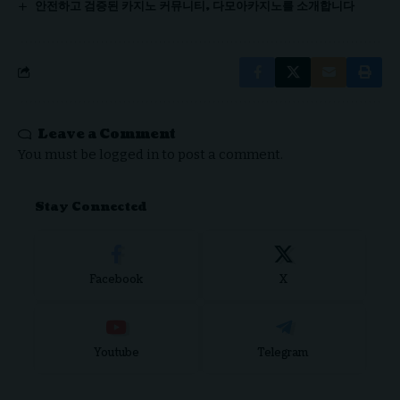
안전하고 검증된 카지노 커뮤니티, 다모아카지노를 소개합니다
Leave a Comment
You must be
logged in
to post a comment.
Stay Connected
Facebook
X
Youtube
Telegram