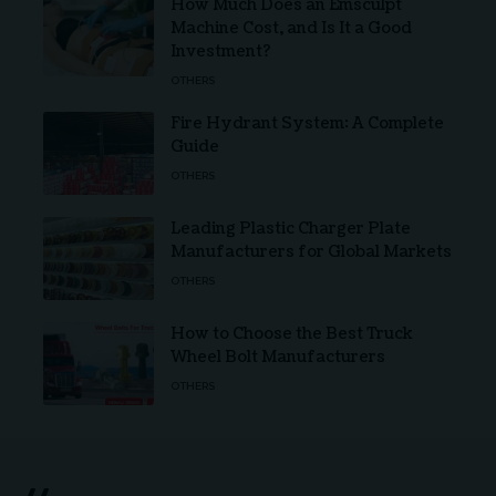
How Much Does an Emsculpt
Machine Cost, and Is It a Good
Investment?
OTHERS
Fire Hydrant System: A Complete
Guide
OTHERS
Leading Plastic Charger Plate
Manufacturers for Global Markets
OTHERS
How to Choose the Best Truck
Wheel Bolt Manufacturers
OTHERS