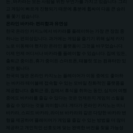
든 , 바카라는 모든 사람을 위한 무언가를 가지고 있습니다. 그리
고 게임이 빠르게 진행되기 때문에 흥분에 휩싸여 다음 큰 승리
를 쫓기 쉽습니다.
온라인 바카라: 편리함과 유연성
한국 온라인 카지노에서 바카라를 플레이하는 가장 큰 장점 중
하나는 편의성입니다. 과거에는 게임을 즐기기 위해 실제 카지
노로 이동해야 했지만 온라인 플랫폼이 그것을 바꾸었습니다.
이제 언제 어디서나 바카라를 플레이할 수 있습니다. 집에 있든,
출퇴근 중이든, 휴가 중이든 스마트폰, 태블릿 또는 컴퓨터만 있
으면 됩니다.
한국의 많은 온라인 카지노는 플레이어가 이동 중에도 좋아하
는 바카라 테이블에 접속할 수 있는 모바일 친화적인 플랫폼을
제공합니다. 출퇴근 중, 집에서 휴식을 취하는 동안, 심지어 여행
중에도 바카라를 즐길 수 있다는 것은 언제든지 게임의 스릴을
즐길 수 있다는 것을 의미합니다. 게다가 온라인 카지노는 미니
바카라, 스피드 바카라, 라이브 바카라와 같은 다양한 바카라 변
형을 제공하여 플레이어가 게임을 즐길 수 있는 방법을 더 많이
제공하고 개인적인 선호도에 맞는 완벽한 버전을 찾을 가능성