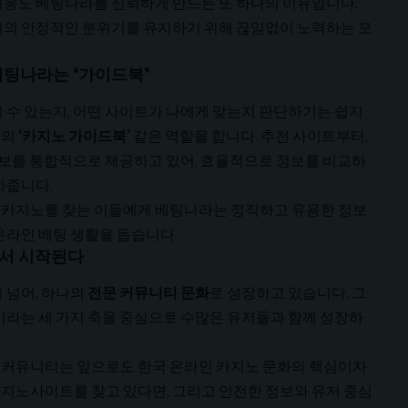
대응도 베팅나라를 신뢰하게 만드는 또 하나의 이유입니다.
티의 안정적인 분위기를 유지하기 위해 끊임없이 노력하는 모
팅나라는 ‘가이드북’
 수 있는지, 어떤 사이트가 나에게 맞는지 판단하기는 쉽지
종의
‘카지노 가이드북’
같은 역할을 합니다. 추천 사이트부터,
 정보를 통합적으로 제공하고 있어, 효율적으로 정보를 비교하
와줍니다.
 카지노를 찾는 이들에게 베팅나라는 정직하고 유용한 정보
온라인 베팅 생활을 돕습니다.
에서 시작된다
 넘어, 하나의
전문 커뮤니티 문화
로 성장하고 있습니다. 그
이라는 세 가지 축을 중심으로 수많은 유저들과 함께 성장하
 커뮤니티는 앞으로도 한국 온라인 카지노 문화의 핵심이자
지노사이트를 찾고 있다면, 그리고 안전한 정보와 유저 중심