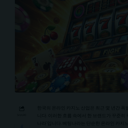
한국의 온라인 카지노 산업은 최근 몇 년간 
니다. 이러한 흐름 속에서 한 브랜드가 꾸준히 
SHARE
나라’입니다. 베팅나라는 단순한 온라인 카지노