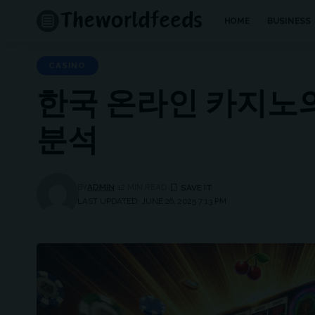
HOME
BUSINESS
CASINO
한국 온라인 카지노의
분석
BY
ADMIN
12 MIN READ
LAST UPDATED: JUNE 26, 2025 7:13 PM