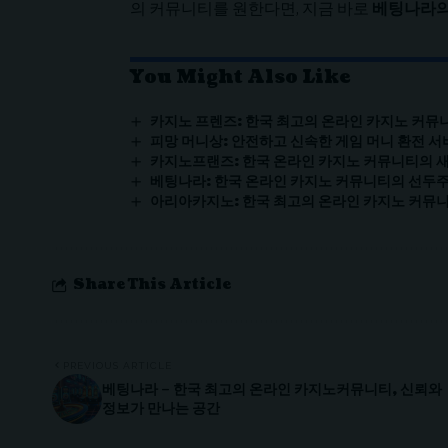
의 커뮤니티를 원한다면, 지금 바로
베팅나라의
You Might Also Like
카지노 프렌즈: 한국 최고의 온라인 카지노 커뮤
피망 머니상: 안전하고 신속한 게임 머니 환전 서
카지노프랜즈: 한국 온라인 카지노 커뮤니티의 
베팅나라: 한국 온라인 카지노 커뮤니티의 선두
아리아카지노: 한국 최고의 온라인 카지노 커뮤
Share This Article
PREVIOUS ARTICLE
베팅나라 – 한국 최고의 온라인 카지노커뮤니티, 신뢰와
정보가 만나는 공간