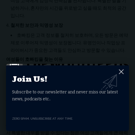
여성 고객에게 감성적 만족감을 선사합니다. 특별한 날을 기
념하거나, 혼자만의 시간을 위로받고 싶을 때도 최적의 공간
입니다.
철저한 보안과 익명성 보장
호빠킹은 고객 정보를 철저히 보호하며, 모든 방문은 예약
제로 이루어져 익명성이 보장됩니다. 유명인이나 직업상 프
라이버시가 중요한 고객들도 안심하고 방문할 수 있습니다.
여성들이 호빠킹을 찾는 이유
과거에는 남성 위주의 유흥문화가 주류였으나, 이제는 여성도
Join Us!
자기만의 방식으로 스트레스를 해소하고, 감정적 교류를 원합
니다. 호빠킹은 그 욕구를 충족시키는 공간으로, 여성들이 당당
Subscribe to our newsletter and never miss our latest
하게 여가를 즐길 수 있는 문화를 형성하고 있습니다.
news, podcasts etc..
감성적 교류의 장
: 단순한 유흥이 아닌, 공감과 위로를 받을
수 있는 관계를 추구하는 여성들에게 호빠는 심리적 힐링 공간
입니다.
ZERO SPAM, UNSUBSCRIBE AT ANY TIME.
비일상적 경험
: 일상의 반복에서 벗어나 특별한 분위기 속에
서 특별한 대우를 받을 수 있다는 점은 여성 고객들에게 큰 매력