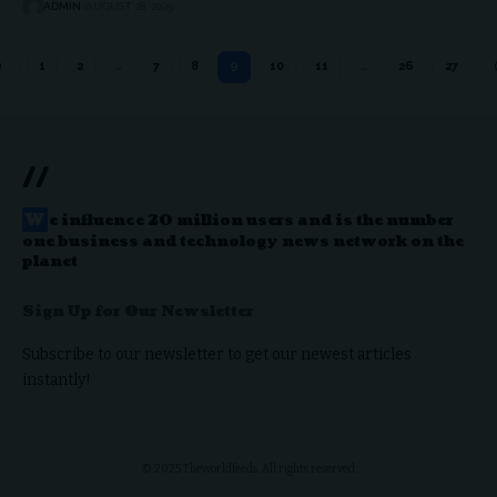
ADMIN
AUGUST 18, 2025
1
2
…
7
8
9
10
11
…
26
27
//
W
e influence 20 million users and is the number
one business and technology news network on the
planet
Sign Up for Our Newsletter
Subscribe to our newsletter to get our newest articles
instantly!
© 2025 Theworldfeeds. All rights reserved.