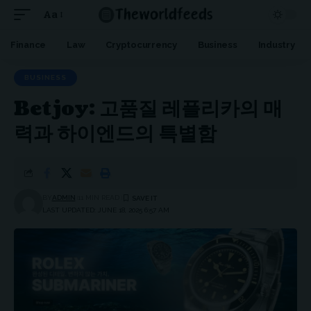
Aa
Font
Resizer
Finance
Law
Cryptocurrency
Business
Industry
BUSINESS
Betjoy: 고품질 레플리카의 매
력과 하이엔드의 특별함
BY
ADMIN
11 MIN READ
LAST UPDATED: JUNE 18, 2025 6:57 AM