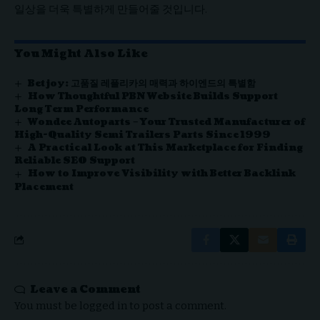
일상을 더욱 특별하게 만들어줄 것입니다.
You Might Also Like
Betjoy: 고품질 레플리카의 매력과 하이엔드의 특별함
How Thoughtful PBN Website Builds Support
Long Term Performance
Wondee Autoparts – Your Trusted Manufacturer of
High-Quality Semi Trailers Parts Since 1999
A Practical Look at This Marketplace for Finding
Reliable SEO Support
How to Improve Visibility with Better Backlink
Placement
Leave a Comment
You must be
logged in
to post a comment.