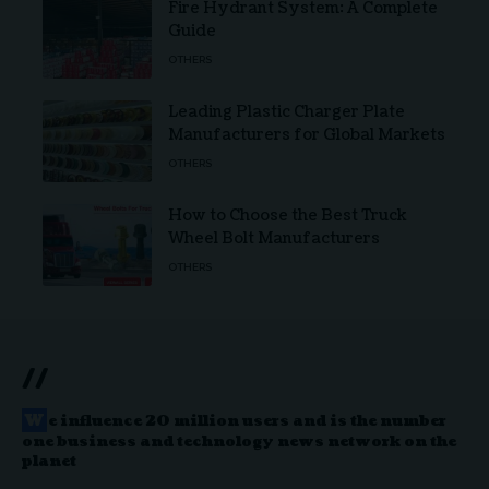
Fire Hydrant System: A Complete
Guide
OTHERS
Leading Plastic Charger Plate
Manufacturers for Global Markets
OTHERS
How to Choose the Best Truck
Wheel Bolt Manufacturers
OTHERS
//
W
e influence 20 million users and is the number
one business and technology news network on the
planet